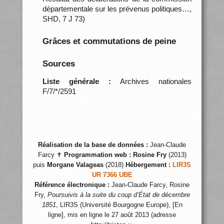
départementale sur les prévenus politiques…,
SHD, 7 J 73)
Grâces et commutations de peine
Sources
Liste générale :
Archives nationales
F/7/*/2591
Réalisation de la base de données :
Jean-Claude
Farcy ✝
Programmation web :
Rosine Fry
(2013)
puis
Morgane Valageas
(2018)
Hébergement :
LIR3S
UR 7366 UBE
Référence électronique :
Jean-Claude Farcy, Rosine
Fry,
Poursuivis à la suite du coup d’État de décembre
1851
, LIR3S (Université Bourgogne Europe), [En
ligne], mis en ligne le 27 août 2013 (adresse