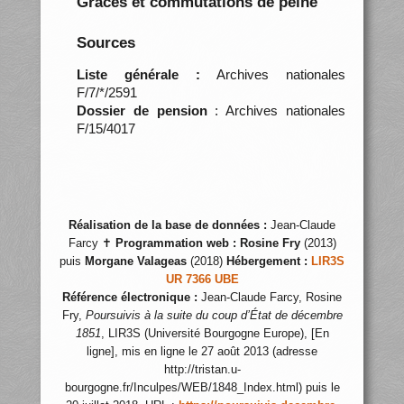
Grâces et commutations de peine
Sources
Liste générale :
Archives nationales
F/7/*/2591
Dossier de pension
: Archives nationales
F/15/4017
Réalisation de la base de données :
Jean-Claude
Farcy ✝
Programmation web :
Rosine Fry
(2013)
puis
Morgane Valageas
(2018)
Hébergement :
LIR3S
UR 7366 UBE
Référence électronique :
Jean-Claude Farcy, Rosine
Fry,
Poursuivis à la suite du coup d’État de décembre
1851
, LIR3S (Université Bourgogne Europe), [En
ligne], mis en ligne le 27 août 2013 (adresse
http://tristan.u-
bourgogne.fr/Inculpes/WEB/1848_Index.html) puis le