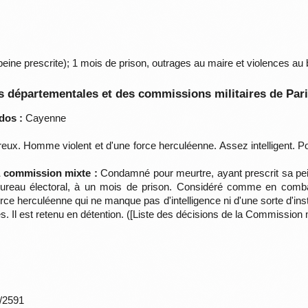
ne prescrite); 1 mois de prison, outrages au maire et violences au b
 départementales et des commissions militaires de Par
dos :
Cayenne
ux. Homme violent et d'une force herculéenne. Assez intelligent. Po
la commission mixte :
Condamné pour meurtre, ayant prescrit sa p
reau électoral, à un mois de prison. Considéré comme en combat 
ce herculéenne qui ne manque pas d'intelligence ni d'une sorte d'inst
 Il est retenu en détention. ([Liste des décisions de la Commission
*/2591