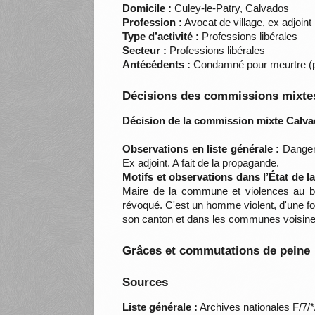
Domicile :
Culey-le-Patry, Calvados
Profession :
Avocat de village, ex adjoint
Type d’activité :
Professions libérales
Secteur :
Professions libérales
Antécédents :
Condamné pour meurtre (pei
Décisions des commissions mixtes
Décision de la commission mixte Calva
Observations en liste générale :
Dangere
Ex adjoint. A fait de la propagande.
Motifs et observations dans l’État de 
Maire de la commune et violences au bu
révoqué. C'est un homme violent, d'une for
son canton et dans les communes voisines.
Grâces et commutations de peine
Sources
Liste générale :
Archives nationales F/7/