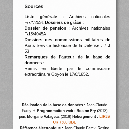
Sources
Liste générale :
Archives nationales
F/7/*/2591
Dossiers de grâce :
Dossier de pension
: Archives nationales
F/15/4045A
Dossiers des commissions militaires de
Paris
Service historique de la Défense : 7 J
53
Remarques de l’auteur de la base de
données :
Remis en liberté par le commissaire
extraordinaire Goyon le 17/8/1852.
Réalisation de la base de données :
Jean-Claude
Farcy ✝
Programmation web :
Rosine Fry
(2013)
puis
Morgane Valageas
(2018)
Hébergement :
LIR3S
UR 7366 UBE
Référence électronique :
Jean-Claude Farcy, Rosine