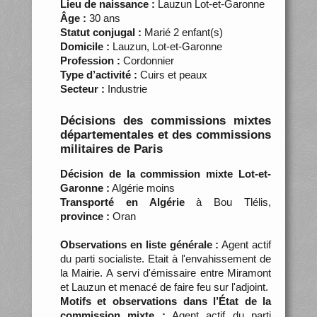
Lieu de naissance :
Lauzun Lot-et-Garonne
Âge :
30 ans
Statut conjugal :
Marié 2 enfant(s)
Domicile :
Lauzun, Lot-et-Garonne
Profession :
Cordonnier
Type d’activité :
Cuirs et peaux
Secteur :
Industrie
Décisions des commissions mixtes
départementales et des commissions
militaires de Paris
Décision de la commission mixte Lot-et-
Garonne :
Algérie moins
Transporté en Algérie
à Bou Tlélis,
province :
Oran
Observations en liste générale :
Agent actif
du parti socialiste. Etait à l'envahissement de
la Mairie. A servi d'émissaire entre Miramont
et Lauzun et menacé de faire feu sur l'adjoint.
Motifs et observations dans l’État de la
commission mixte :
Agent actif du parti