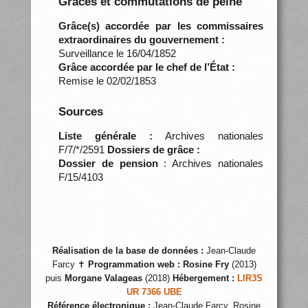
Grâces et commutations de peine
Grâce(s) accordée par les commissaires
extraordinaires du gouvernement :
Surveillance le 16/04/1852
Grâce accordée par le chef de l’État :
Remise le 02/02/1853
Sources
Liste générale :
Archives nationales
F/7/*/2591
Dossiers de grâce :
Dossier de pension
: Archives nationales
F/15/4103
Réalisation de la base de données :
Jean-Claude
Farcy ✝
Programmation web :
Rosine Fry
(2013)
puis
Morgane Valageas
(2018)
Hébergement :
LIR3S
UR 7366 UBE
Référence électronique :
Jean-Claude Farcy, Rosine