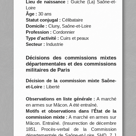
Lieu de naissance :
Guiche (La) Saône-et-
Loire
Âge :
30 ans
Statut conjugal :
Célibataire
Domicile :
Cluny, Saône-et-Loire
Profession :
Cordonnier
Type d’activité :
Cuirs et peaux
Secteur :
Industrie
Décisions des commissions mixtes
départementales et des commissions
militaires de Paris
Décision de la commission mixte Saône-
et-Loire :
Liberté
Observations en liste générale :
A marché
en armes sur Mâcon. A été entraîné.
Motifs et observations dans l’État de la
commission mixte :
A marché en armes sur
Mâcon. Entraîné. (Insurrection de décembre
1851. Procès-verbal de la Commission
départementale de Saône-et-Loire, SHD, 7 J