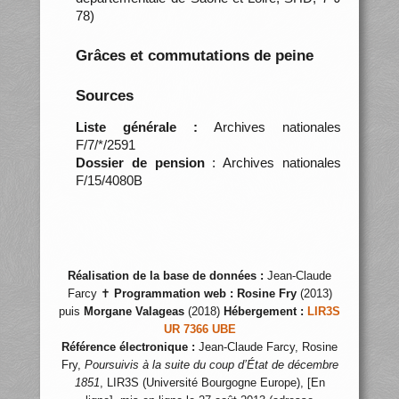
78)
Grâces et commutations de peine
Sources
Liste générale :
Archives nationales
F/7/*/2591
Dossier de pension
: Archives nationales
F/15/4080B
Réalisation de la base de données :
Jean-Claude
Farcy ✝
Programmation web :
Rosine Fry
(2013)
puis
Morgane Valageas
(2018)
Hébergement :
LIR3S
UR 7366 UBE
Référence électronique :
Jean-Claude Farcy, Rosine
Fry,
Poursuivis à la suite du coup d’État de décembre
1851
, LIR3S (Université Bourgogne Europe), [En