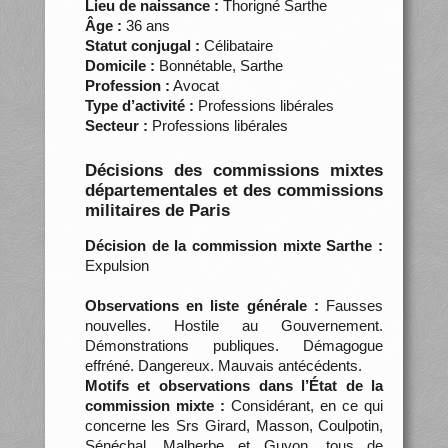
Lieu de naissance :
Thorigné Sarthe
Âge :
36 ans
Statut conjugal :
Célibataire
Domicile :
Bonnétable, Sarthe
Profession :
Avocat
Type d’activité :
Professions libérales
Secteur :
Professions libérales
Décisions des commissions mixtes
départementales et des commissions
militaires de Paris
Décision de la commission mixte Sarthe :
Expulsion
Observations en liste générale :
Fausses
nouvelles. Hostile au Gouvernement.
Démonstrations publiques. Démagogue
effréné. Dangereux. Mauvais antécédents.
Motifs et observations dans l’État de la
commission mixte :
Considérant, en ce qui
concerne les Srs Girard, Masson, Coulpotin,
Sénéchal, Malherbe et Guyon, tous de