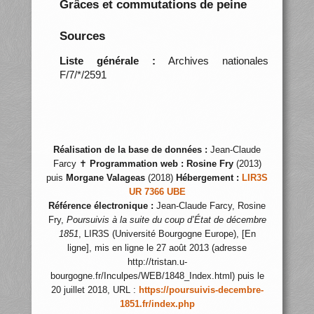
Grâces et commutations de peine
Sources
Liste générale :
Archives nationales
F/7/*/2591
Réalisation de la base de données :
Jean-Claude
Farcy ✝
Programmation web :
Rosine Fry
(2013)
puis
Morgane Valageas
(2018)
Hébergement :
LIR3S
UR 7366 UBE
Référence électronique :
Jean-Claude Farcy, Rosine
Fry,
Poursuivis à la suite du coup d’État de décembre
1851
, LIR3S (Université Bourgogne Europe), [En
ligne], mis en ligne le 27 août 2013 (adresse
http://tristan.u-
bourgogne.fr/Inculpes/WEB/1848_Index.html) puis le
20 juillet 2018, URL :
https://poursuivis-decembre-
1851.fr/index.php