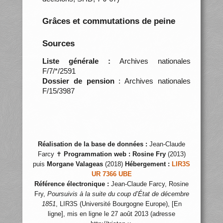
Grâces et commutations de peine
Sources
Liste générale :
Archives nationales
F/7/*/2591
Dossier de pension
: Archives nationales
F/15/3987
Réalisation de la base de données :
Jean-Claude
Farcy ✝
Programmation web :
Rosine Fry
(2013)
puis
Morgane Valageas
(2018)
Hébergement :
LIR3S
UR 7366 UBE
Référence électronique :
Jean-Claude Farcy, Rosine
Fry,
Poursuivis à la suite du coup d’État de décembre
1851
, LIR3S (Université Bourgogne Europe), [En
ligne], mis en ligne le 27 août 2013 (adresse