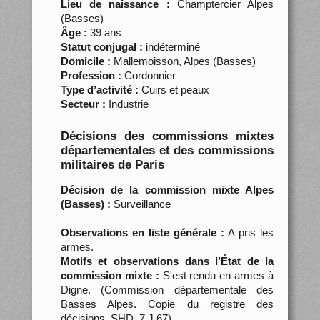
Lieu de naissance :
Champtercier Alpes
(Basses)
Âge :
39 ans
Statut conjugal :
indéterminé
Domicile :
Mallemoisson, Alpes (Basses)
Profession :
Cordonnier
Type d’activité :
Cuirs et peaux
Secteur :
Industrie
Décisions des commissions mixtes
départementales et des commissions
militaires de Paris
Décision de la commission mixte Alpes
(Basses) :
Surveillance
Observations en liste générale :
A pris les
armes.
Motifs et observations dans l’État de la
commission mixte :
S'est rendu en armes à
Digne. (Commission départementale des
Basses Alpes. Copie du registre des
décisions, SHD, 7 J 67)