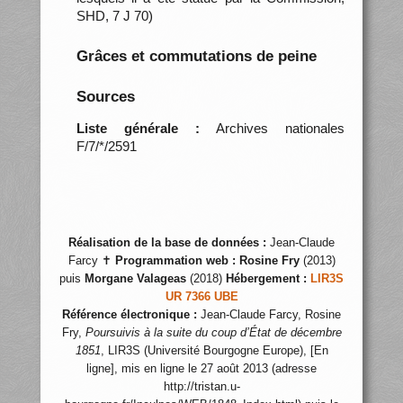
SHD, 7 J 70)
Grâces et commutations de peine
Sources
Liste générale :
Archives nationales
F/7/*/2591
Réalisation de la base de données :
Jean-Claude
Farcy ✝
Programmation web :
Rosine Fry
(2013)
puis
Morgane Valageas
(2018)
Hébergement :
LIR3S
UR 7366 UBE
Référence électronique :
Jean-Claude Farcy, Rosine
Fry,
Poursuivis à la suite du coup d’État de décembre
1851
, LIR3S (Université Bourgogne Europe), [En
ligne], mis en ligne le 27 août 2013 (adresse
http://tristan.u-