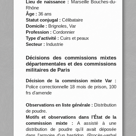
Lieu de naissance :
Marseille Bouches-du-
Rhône
Âge :
36 ans
Statut conjugal :
Célibataire
Domicile :
Brignoles, Var
Profession :
Cordonnier
Type d’activité :
Cuirs et peaux
Secteur :
Industrie
Décisions des commissions mixtes
départementales et des commissions
militaires de Paris
Décision de la commission mixte Var :
Police correctionnelle 18 mois de prison, 100
frs d'amende
Observations en liste générale :
Distribution
de poudre.
Motifs et observations dans l’État de la
commission mixte :
A assisté à une
distribution de poudre qu'il avait déposée
dans l'armoire d'un bastidon. (Procès-verbal