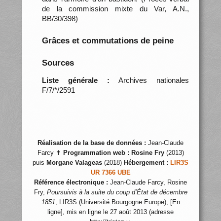
de la commission mixte du Var, A.N.,
BB/30/398)
Grâces et commutations de peine
Sources
Liste générale :
Archives nationales
F/7/*/2591
Réalisation de la base de données :
Jean-Claude
Farcy ✝
Programmation web :
Rosine Fry
(2013)
puis
Morgane Valageas
(2018)
Hébergement :
LIR3S
UR 7366 UBE
Référence électronique :
Jean-Claude Farcy, Rosine
Fry,
Poursuivis à la suite du coup d’État de décembre
1851
, LIR3S (Université Bourgogne Europe), [En
ligne], mis en ligne le 27 août 2013 (adresse