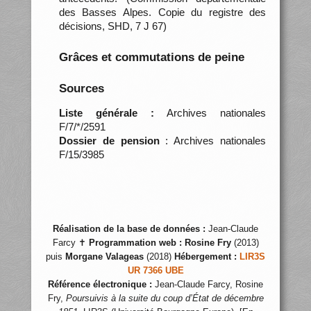
des Basses Alpes. Copie du registre des
décisions, SHD, 7 J 67)
Grâces et commutations de peine
Sources
Liste générale :
Archives nationales
F/7/*/2591
Dossier de pension
: Archives nationales
F/15/3985
Réalisation de la base de données :
Jean-Claude
Farcy ✝
Programmation web :
Rosine Fry
(2013)
puis
Morgane Valageas
(2018)
Hébergement :
LIR3S
UR 7366 UBE
Référence électronique :
Jean-Claude Farcy, Rosine
Fry,
Poursuivis à la suite du coup d’État de décembre