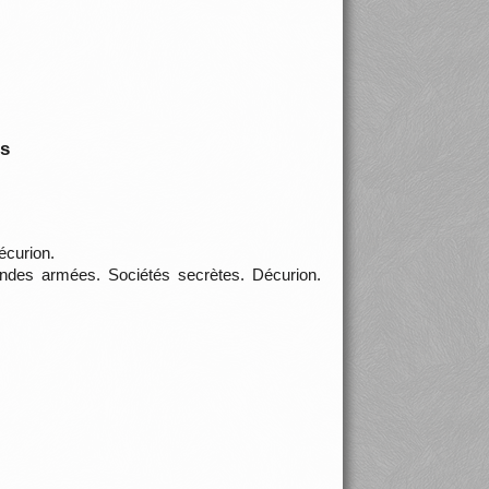
is
écurion.
andes armées. Sociétés secrètes. Décurion.