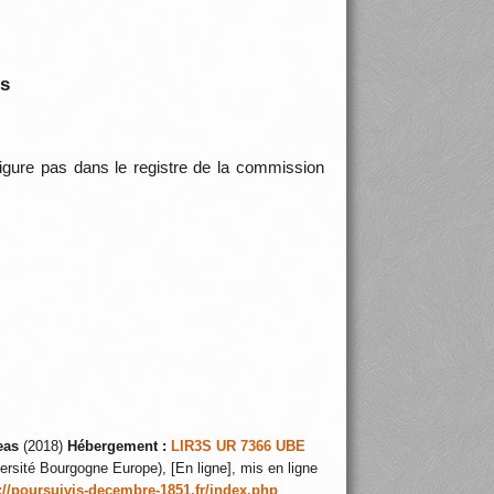
is
 figure pas dans le registre de la commission
eas
(2018)
Hébergement :
LIR3S UR 7366 UBE
ersité Bourgogne Europe), [En ligne], mis en ligne
://poursuivis-decembre-1851.fr/index.php