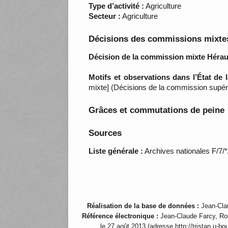
Type d’activité :
Agriculture
Secteur :
Agriculture
Décisions des commissions mixtes
Décision de la commission mixte Héraul
Motifs et observations dans l’État de
mixte] (Décisions de la commission supéri
Grâces et commutations de peine
Sources
Liste générale :
Archives nationales F/7/
Réalisation de la base de données :
Jean-Cla
Référence électronique :
Jean-Claude Farcy, Ro
le 27 août 2013 (adresse http://tristan.u-b