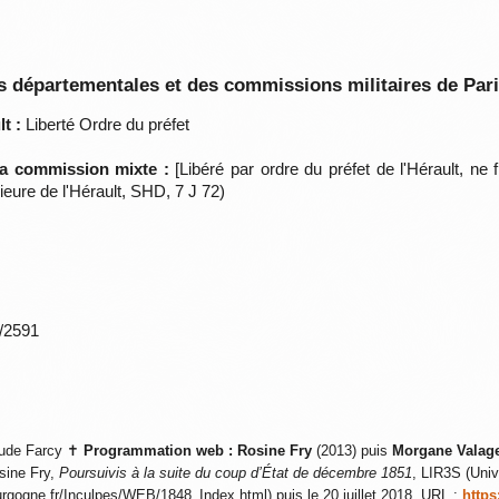
 départementales et des commissions militaires de Par
t :
Liberté Ordre du préfet
 la commission mixte :
[Libéré par ordre du préfet de l'Hérault, ne
eure de l'Hérault, SHD, 7 J 72)
*/2591
ude Farcy ✝
Programmation web :
Rosine Fry
(2013) puis
Morgane Valag
sine Fry,
Poursuivis à la suite du coup d’État de décembre 1851
, LIR3S (Univ
ourgogne.fr/Inculpes/WEB/1848_Index.html) puis le 20 juillet 2018, URL :
https