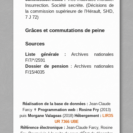
Insurrection. Société secrète. (Décisions de
la commission supérieure de l'Hérault, SHD,
7 J 72)
Grâces et commutations de peine
Sources
Liste générale :
Archives nationales
F/7/*/2591
Dossier de pension
: Archives nationales
F/15/4035
Réalisation de la base de données :
Jean-Claude
Farcy ✝
Programmation web :
Rosine Fry
(2013)
puis
Morgane Valageas
(2018)
Hébergement :
LIR3S
UR 7366 UBE
Référence électronique :
Jean-Claude Farcy, Rosine