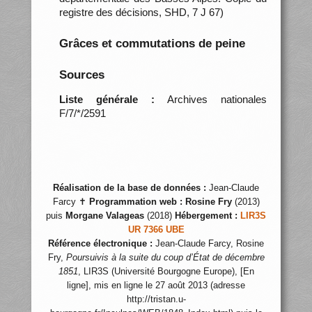
registre des décisions, SHD, 7 J 67)
Grâces et commutations de peine
Sources
Liste générale :
Archives nationales
F/7/*/2591
Réalisation de la base de données :
Jean-Claude
Farcy ✝
Programmation web :
Rosine Fry
(2013)
puis
Morgane Valageas
(2018)
Hébergement :
LIR3S
UR 7366 UBE
Référence électronique :
Jean-Claude Farcy, Rosine
Fry,
Poursuivis à la suite du coup d’État de décembre
1851
, LIR3S (Université Bourgogne Europe), [En
ligne], mis en ligne le 27 août 2013 (adresse
http://tristan.u-