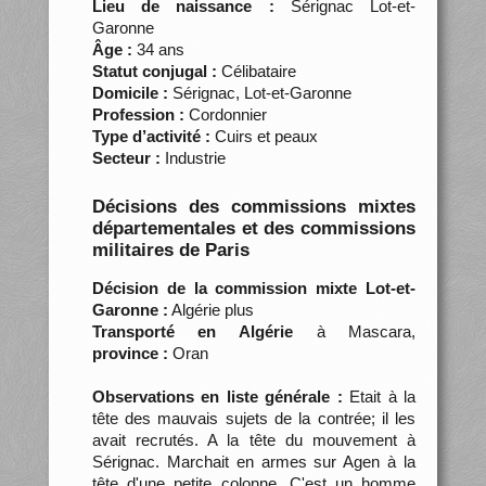
Lieu de naissance :
Sérignac Lot-et-
Garonne
Âge :
34 ans
Statut conjugal :
Célibataire
Domicile :
Sérignac, Lot-et-Garonne
Profession :
Cordonnier
Type d’activité :
Cuirs et peaux
Secteur :
Industrie
Décisions des commissions mixtes
départementales et des commissions
militaires de Paris
Décision de la commission mixte Lot-et-
Garonne :
Algérie plus
Transporté en Algérie
à Mascara,
province :
Oran
Observations en liste générale :
Etait à la
tête des mauvais sujets de la contrée; il les
avait recrutés. A la tête du mouvement à
Sérignac. Marchait en armes sur Agen à la
tête d'une petite colonne. C'est un homme