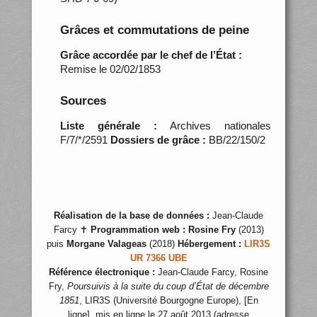
Grâces et commutations de peine
Grâce accordée par le chef de l’État :
Remise le 02/02/1853
Sources
Liste générale :
Archives nationales
F/7/*/2591
Dossiers de grâce :
BB/22/150/2
Réalisation de la base de données :
Jean-Claude
Farcy ✝
Programmation web :
Rosine Fry
(2013)
puis
Morgane Valageas
(2018)
Hébergement :
LIR3S
UR 7366 UBE
Référence électronique :
Jean-Claude Farcy, Rosine
Fry,
Poursuivis à la suite du coup d’État de décembre
1851
, LIR3S (Université Bourgogne Europe), [En
ligne], mis en ligne le 27 août 2013 (adresse