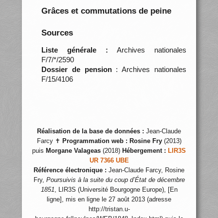
Grâces et commutations de peine
Sources
Liste générale :
Archives nationales
F/7/*/2590
Dossier de pension
: Archives nationales
F/15/4106
Réalisation de la base de données :
Jean-Claude
Farcy ✝
Programmation web :
Rosine Fry
(2013)
puis
Morgane Valageas
(2018)
Hébergement :
LIR3S
UR 7366 UBE
Référence électronique :
Jean-Claude Farcy, Rosine
Fry,
Poursuivis à la suite du coup d’État de décembre
1851
, LIR3S (Université Bourgogne Europe), [En
ligne], mis en ligne le 27 août 2013 (adresse
http://tristan.u-