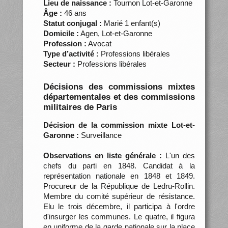
Lieu de naissance :
Tournon Lot-et-Garonne
Âge :
46 ans
Statut conjugal :
Marié 1 enfant(s)
Domicile :
Agen, Lot-et-Garonne
Profession :
Avocat
Type d’activité :
Professions libérales
Secteur :
Professions libérales
Décisions des commissions mixtes
départementales et des commissions
militaires de Paris
Décision de la commission mixte Lot-et-
Garonne :
Surveillance
Observations en liste générale :
L'un des
chefs du parti en 1848. Candidat à la
représentation nationale en 1848 et 1849.
Procureur de la République de Ledru-Rollin.
Membre du comité supérieur de résistance.
Elu le trois décembre, il participa à l'ordre
d'insurger les communes. Le quatre, il figura
en uniforme de la garde nationale sur la place