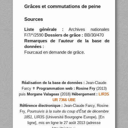
Grâces et commutations de peine
Sources
Liste générale :
Archives nationales
F/7/*/2590
Dossiers de grâce :
BB/30/470
Remarques de l’auteur de la base de
données :
Fourcaud en demande de grâce.
Réalisation de la base de données :
Jean-Claude
Farcy ✝
Programmation web :
Rosine Fry
(2013)
puis
Morgane Valageas
(2018)
Hébergement :
LIR3S
UR 7366 UBE
Référence électronique :
Jean-Claude Farcy, Rosine
Fry,
Poursuivis à la suite du coup d’État de décembre
1851
, LIR3S (Université Bourgogne Europe), [En
ligne], mis en ligne le 27 août 2013 (adresse