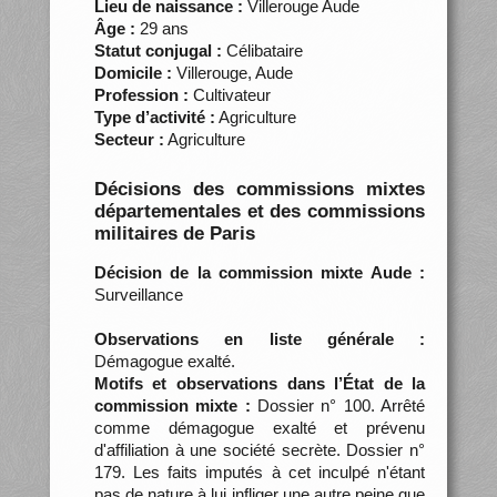
Lieu de naissance :
Villerouge Aude
Âge :
29 ans
Statut conjugal :
Célibataire
Domicile :
Villerouge, Aude
Profession :
Cultivateur
Type d’activité :
Agriculture
Secteur :
Agriculture
Décisions des commissions mixtes
départementales et des commissions
militaires de Paris
Décision de la commission mixte Aude :
Surveillance
Observations en liste générale :
Démagogue exalté.
Motifs et observations dans l’État de la
commission mixte :
Dossier n° 100. Arrêté
comme démagogue exalté et prévenu
d'affiliation à une société secrète. Dossier n°
179. Les faits imputés à cet inculpé n'étant
pas de nature à lui infliger une autre peine que