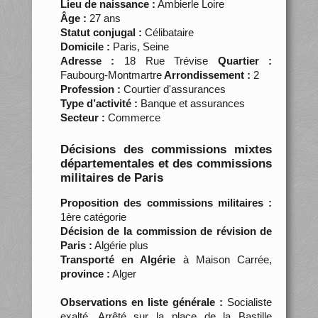
Lieu de naissance :
Ambierle Loire
Âge :
27 ans
Statut conjugal :
Célibataire
Domicile :
Paris, Seine
Adresse :
18 Rue Trévise
Quartier :
Faubourg-Montmartre
Arrondissement :
2
Profession :
Courtier d'assurances
Type d’activité :
Banque et assurances
Secteur :
Commerce
Décisions des commissions mixtes
départementales et des commissions
militaires de Paris
Proposition des commissions militaires :
1ère catégorie
Décision de la commission de révision de
Paris :
Algérie plus
Transporté en Algérie
à Maison Carrée,
province :
Alger
Observations en liste générale :
Socialiste
exalté. Arrêté sur la place de la Bastille