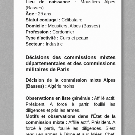
Lieu de naissance :
Moustiers Alpes
(Basses)
Âge :
29 ans
Statut conjugal :
Célibataire
Domicile :
Moustiers, Alpes (Basses)
Profession :
Cordonnier
Type d’activité :
Cuirs et peaux
Secteur :
Industrie
Décisions des commissions mixtes
départementales et des commissions
militaires de Paris
Décision de la commission mixte Alpes
(Basses) :
Algérie moins
Observations en liste générale :
Affilié actif.
Président. A forcé à partir, fouillé les
diligences et pris les armes.
Motifs et observations dans l’État de la
commission mixte :
Affilié actif. Président. A
forcé à partir, fouillé les diligences. S'est
rendu en armes à Digne et aux Mées. Chef.