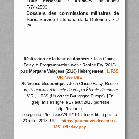
Liste générale :
Archives nationales
F/7/*/2590
Dossiers des commissions militaires de
Paris
Service historique de la Défense : 7 J
28
Réalisation de la base de données :
Jean-Claude
Farcy ✝
Programmation web :
Rosine Fry
(2013)
puis
Morgane Valageas
(2018)
Hébergement :
LIR3S
UR 7366 UBE
Référence électronique :
Jean-Claude Farcy, Rosine
Fry,
Poursuivis à la suite du coup d’État de décembre
1851
, LIR3S (Université Bourgogne Europe), [En
ligne], mis en ligne le 27 août 2013 (adresse
http://tristan.u-
bourgogne.fr/Inculpes/WEB/1848_Index.html) puis le
20 juillet 2018, URL :
https://poursuivis-decembre-
1851.fr/index.php