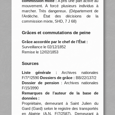
commission mixte :
A pris une part active au
mouvement. A forcé plusieurs individus à
marcher. Très dangereux. (Département de
l'Ardèche. État des décisions de la
commission mixte, SHD, 7 J 68)
Grâces et commutations de peine
Grâce accordée par le chef de l’État :
Surveillance le 02/12/1852
Remise le 12/02/1853
Sources
Liste générale :
Archives nationales
F/7/*/2590
Dossiers de grâce :
BB/22/137/2
Dossier de pension
: Archives nationales
F/15/3990
Remarques de l’auteur de la base de
données :
Propriétaire, demeurant à Saint Julien du
Gard (Gard) selon le registre des transportés
en Algérie (A.N. F/7/2587). Demeurant à