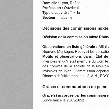
Domicile :
Lyon, Rhône
Profession :
Ouvrier tisseur
Type d’activité :
Textile
Secteur :
Industrie
Décisions des commissions mixtes
Décision de la commission mixte Rhône
Observations en liste générale :
Affilié
Nouvelle Montagne. Recevait les cotisatio
Motifs et observations dans l’État d
Invisibles et qu'il était membre du Comit
des comités de la société de la Nouvell
Invisibles de Lyon. (Commission départe
Rhône a définitivement statué, A.N., BB/3
Grâces et commutations de peine
Grâce(s) accordée par les commissaire
Surveillance le 29/03/1852