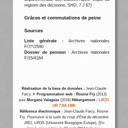
registre des décisions, SHD, 7 J 67)
Grâces et commutations de peine
Sources
Liste générale :
Archives nationales
F/7/*/2590
Dossier de pension
: Archives nationales
F/15/4184
Réalisation de la base de données :
Jean-Claude
Farcy ✝
Programmation web :
Rosine Fry
(2013)
puis
Morgane Valageas
(2018)
Hébergement :
LIR3S
UR 7366 UBE
Référence électronique :
Jean-Claude Farcy, Rosine
Fry,
Poursuivis à la suite du coup d’État de décembre
1851
, LIR3S (Université Bourgogne Europe), [En