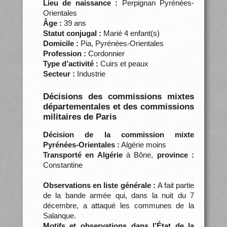
Lieu de naissance :
Perpignan Pyrénées-
Orientales
Âge :
39 ans
Statut conjugal :
Marié 4 enfant(s)
Domicile :
Pia, Pyrénées-Orientales
Profession :
Cordonnier
Type d’activité :
Cuirs et peaux
Secteur :
Industrie
Décisions des commissions mixtes
départementales et des commissions
militaires de Paris
Décision de la commission mixte
Pyrénées-Orientales :
Algérie moins
Transporté en Algérie
à Bône,
province :
Constantine
Observations en liste générale :
A fait partie
de la bande armée qui, dans la nuit du 7
décembre, a attaqué les communes de la
Salanque.
Motifs et observations dans l’État de la