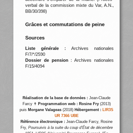
verbal de la commission mixte du Var, A.N.,
BB/30/398)
Grâces et commutations de peine
Sources
Liste générale :
Archives nationales
F/7/*/2590
Dossier de pension
: Archives nationales
F/15/4094
Réalisation de la base de données :
Jean-Claude
Farcy ✝
Programmation web :
Rosine Fry
(2013)
puis
Morgane Valageas
(2018)
Hébergement :
LIR3S
UR 7366 UBE
Référence électronique :
Jean-Claude Farcy, Rosine
Fry,
Poursuivis à la suite du coup d’État de décembre