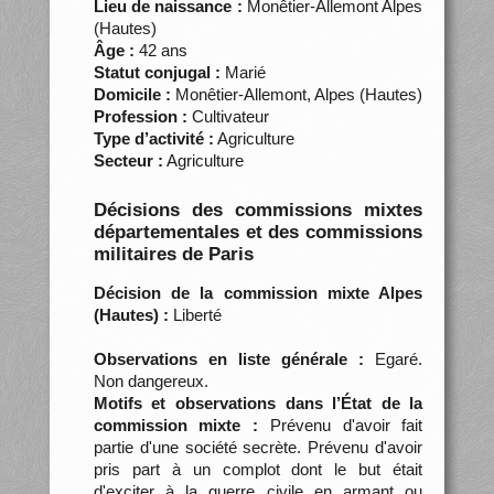
Lieu de naissance :
Monêtier-Allemont Alpes
(Hautes)
Âge :
42 ans
Statut conjugal :
Marié
Domicile :
Monêtier-Allemont, Alpes (Hautes)
Profession :
Cultivateur
Type d’activité :
Agriculture
Secteur :
Agriculture
Décisions des commissions mixtes
départementales et des commissions
militaires de Paris
Décision de la commission mixte Alpes
(Hautes) :
Liberté
Observations en liste générale :
Egaré.
Non dangereux.
Motifs et observations dans l’État de la
commission mixte :
Prévenu d'avoir fait
partie d'une société secrète. Prévenu d'avoir
pris part à un complot dont le but était
d'exciter à la guerre civile en armant ou