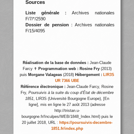
Sources
Liste générale :
Archives nationales
F/7/*/2590
Dossier de pension
: Archives nationales
F/15/4095
Réalisation de la base de données :
Jean-Claude
Farcy ✝
Programmation web :
Rosine Fry
(2013)
puis
Morgane Valageas
(2018)
Hébergement :
LIR3S
UR 7366 UBE
Référence électronique :
Jean-Claude Farcy, Rosine
Fry,
Poursuivis à la suite du coup d’État de décembre
1851
, LIR3S (Université Bourgogne Europe), [En
ligne], mis en ligne le 27 août 2013 (adresse
http://tristan.u-
bourgogne.fr/Inculpes/WEB/1848_Index.html) puis le
20 juillet 2018, URL :
https://poursuivis-decembre-
1851.fr/index.php