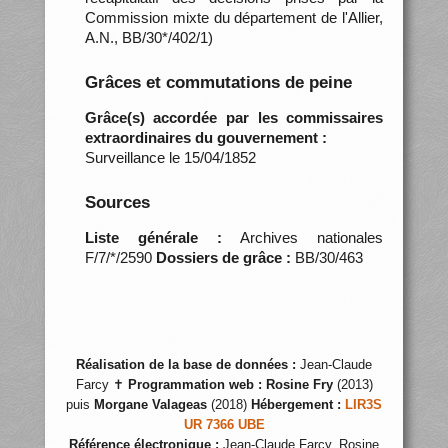
Commission mixte du département de l'Allier,
A.N., BB/30*/402/1)
Grâces et commutations de peine
Grâce(s) accordée par les commissaires
extraordinaires du gouvernement :
Surveillance le 15/04/1852
Sources
Liste générale :
Archives nationales
F/7/*/2590
Dossiers de grâce :
BB/30/463
Réalisation de la base de données :
Jean-Claude
Farcy ✝
Programmation web :
Rosine Fry
(2013)
puis
Morgane Valageas
(2018)
Hébergement :
LIR3S
UR 7366 UBE
Référence électronique :
Jean-Claude Farcy, Rosine