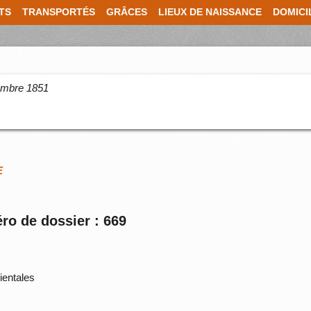
TS
TRANSPORTÉS
GRÂCES
LIEUX DE NAISSANCE
DOMICI
cembre 1851
E
ro de dossier : 669
entales