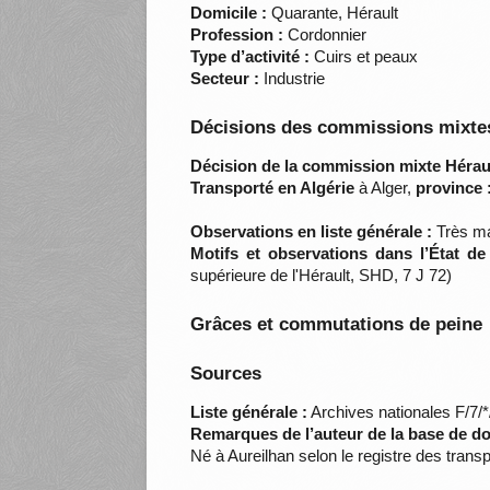
Domicile :
Quarante, Hérault
Profession :
Cordonnier
Type d’activité :
Cuirs et peaux
Secteur :
Industrie
Décisions des commissions mixtes
Décision de la commission mixte Héraul
Transporté en Algérie
à Alger,
province 
Observations en liste générale :
Très ma
Motifs et observations dans l’État d
supérieure de l'Hérault, SHD, 7 J 72)
Grâces et commutations de peine
Sources
Liste générale :
Archives nationales F/7/
Remarques de l’auteur de la base de d
Né à Aureilhan selon le registre des trans