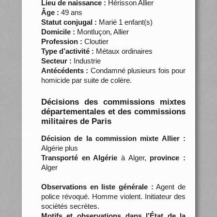
Lieu de naissance :
Hérisson Allier
Âge :
49 ans
Statut conjugal :
Marié 1 enfant(s)
Domicile :
Montluçon, Allier
Profession :
Cloutier
Type d’activité :
Métaux ordinaires
Secteur :
Industrie
Antécédents :
Condamné plusieurs fois pour
homicide par suite de colère.
Décisions des commissions mixtes
départementales et des commissions
militaires de Paris
Décision de la commission mixte Allier :
Algérie plus
Transporté en Algérie
à Alger,
province :
Alger
Observations en liste générale :
Agent de
police révoqué. Homme violent. Initiateur des
sociétés secrètes.
Motifs et observations dans l’État de la