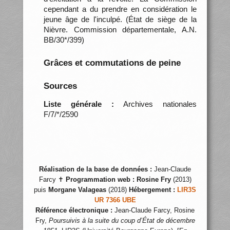
cependant a du prendre en considération le
jeune âge de l'inculpé. (État de siège de la
Nièvre. Commission départementale, A.N.
BB/30*/399)
Grâces et commutations de peine
Sources
Liste générale :
Archives nationales
F/7/*/2590
Réalisation de la base de données :
Jean-Claude
Farcy ✝
Programmation web :
Rosine Fry
(2013)
puis
Morgane Valageas
(2018)
Hébergement :
LIR3S
UR 7366 UBE
Référence électronique :
Jean-Claude Farcy, Rosine
Fry,
Poursuivis à la suite du coup d’État de décembre