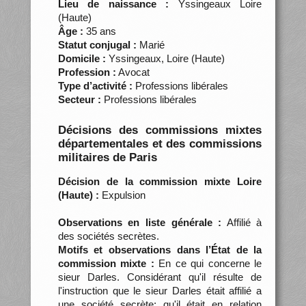
Lieu de naissance :
Yssingeaux Loire
(Haute)
Âge :
35 ans
Statut conjugal :
Marié
Domicile :
Yssingeaux, Loire (Haute)
Profession :
Avocat
Type d’activité :
Professions libérales
Secteur :
Professions libérales
Décisions des commissions mixtes
départementales et des commissions
militaires de Paris
Décision de la commission mixte Loire
(Haute) :
Expulsion
Observations en liste générale :
Affilié à
des sociétés secrètes.
Motifs et observations dans l’État de la
commission mixte :
En ce qui concerne le
sieur Darles. Considérant qu'il résulte de
l'instruction que le sieur Darles était affilié a
une société secrète; qu'il était en relation