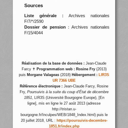
Sources
Liste générale :
Archives nationales
F/7/*/2590
Dossier de pension
: Archives nationales
F/15/4044
Réalisation de la base de données :
Jean-Claude
Farcy ✝
Programmation web :
Rosine Fry
(2013)
puis
Morgane Valageas
(2018)
Hébergement :
LIR3S
UR 7366 UBE
Référence électronique :
Jean-Claude Farcy, Rosine
Fry,
Poursuivis à la suite du coup d’État de décembre
1851
, LIR3S (Université Bourgogne Europe), [En
ligne], mis en ligne le 27 août 2013 (adresse
http://tristan.u-
bourgogne.fr/Inculpes/WEB/1848_Index.html) puis le
20 juillet 2018, URL :
https://poursuivis-decembre-
1851.fr/index.php