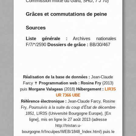
Commission mixte du Gard, SHD, 7 J 70)
Grâces et commutations de peine
Sources
Liste générale :
Archives nationales
F/7/*/2590
Dossiers de grâce :
BB/30/467
Réalisation de la base de données :
Jean-Claude
Farcy ✝
Programmation web :
Rosine Fry
(2013)
puis
Morgane Valageas
(2018)
Hébergement :
LIR3S
UR 7366 UBE
Référence électronique :
Jean-Claude Farcy, Rosine
Fry,
Poursuivis à la suite du coup d’État de décembre
1851
, LIR3S (Université Bourgogne Europe), [En
ligne], mis en ligne le 27 août 2013 (adresse
http://tristan.u-
bourgogne.fr/Inculpes/WEB/1848_Index.html) puis le