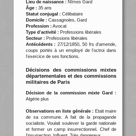
Lieu de naissance :
Nîmes Gard
Âge :
35 ans
Statut conjugal :
Célibataire
Domicile :
Cassagnoles, Gard
Profession :
Avocat
Type d’activité :
Professions libérales
Secteur :
Professions libérales
Antécédents :
27/12/1850, 50 frs d'amende,
coups portés à un employé de l'octroi dans
l'exercice de ses fonctions.
Décisions des commissions mixtes
départementales et des commissions
militaires de Paris
Décision de la commission mixte Gard :
Algérie plus
Observations en liste générale :
Etait maire
de sa commune. A fait de la propagande
socialiste. Voulait soulever la garde nationale
et former un camp insurrectionnel. Chef de
l'insurrection. Influent. Très dangereux.