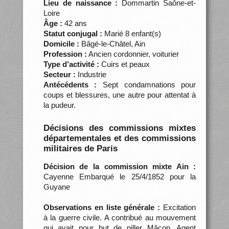
Lieu de naissance :
Dommartin Saône-et-
Loire
Âge :
42 ans
Statut conjugal :
Marié 8 enfant(s)
Domicile :
Bâgé-le-Châtel, Ain
Profession :
Ancien cordonnier, voiturier
Type d’activité :
Cuirs et peaux
Secteur :
Industrie
Antécédents :
Sept condamnations pour
coups et blessures, une autre pour attentat à
la pudeur.
Décisions des commissions mixtes
départementales et des commissions
militaires de Paris
Décision de la commission mixte Ain :
Cayenne Embarqué le 25/4/1852 pour la
Guyane
Observations en liste générale :
Excitation
à la guerre civile. A contribué au mouvement
qui avait pour but de piller Mâcon. Agent