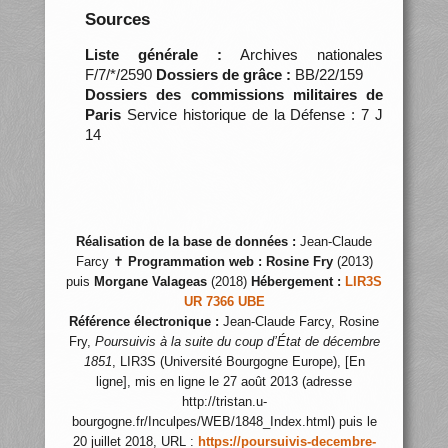
Sources
Liste générale :
Archives nationales
F/7/*/2590
Dossiers de grâce :
BB/22/159
Dossiers des commissions militaires de
Paris
Service historique de la Défense : 7 J
14
Réalisation de la base de données :
Jean-Claude
Farcy ✝
Programmation web :
Rosine Fry
(2013)
puis
Morgane Valageas
(2018)
Hébergement :
LIR3S
UR 7366 UBE
Référence électronique :
Jean-Claude Farcy, Rosine
Fry,
Poursuivis à la suite du coup d’État de décembre
1851
, LIR3S (Université Bourgogne Europe), [En
ligne], mis en ligne le 27 août 2013 (adresse
http://tristan.u-
bourgogne.fr/Inculpes/WEB/1848_Index.html) puis le
20 juillet 2018, URL :
https://poursuivis-decembre-