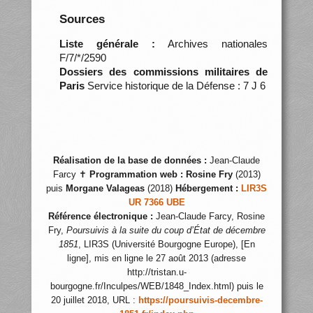
Sources
Liste générale :
Archives nationales
F/7/*/2590
Dossiers des commissions militaires de
Paris
Service historique de la Défense : 7 J 6
Réalisation de la base de données :
Jean-Claude
Farcy ✝
Programmation web :
Rosine Fry
(2013)
puis
Morgane Valageas
(2018)
Hébergement :
LIR3S
UR 7366 UBE
Référence électronique :
Jean-Claude Farcy, Rosine
Fry,
Poursuivis à la suite du coup d’État de décembre
1851
, LIR3S (Université Bourgogne Europe), [En
ligne], mis en ligne le 27 août 2013 (adresse
http://tristan.u-
bourgogne.fr/Inculpes/WEB/1848_Index.html) puis le
20 juillet 2018, URL :
https://poursuivis-decembre-