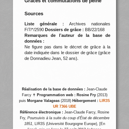
Grâces et commutations de peine
Sources
Liste générale :
Archives nationales
F/7/*/2590
Dossiers de grâce :
BB/22/168
Remarques de l’auteur de la base de
données :
Ne figure pas dans le décret de grâce à la
date indiquée dans le dossier de grâce (grâce
de Donnadieu Jean, 52 ans).
Réalisation de la base de données :
Jean-Claude
Farcy ✝
Programmation web :
Rosine Fry
(2013)
puis
Morgane Valageas
(2018)
Hébergement :
LIR3S
UR 7366 UBE
Référence électronique :
Jean-Claude Farcy, Rosine
Fry,
Poursuivis à la suite du coup d’État de décembre
1851
, LIR3S (Université Bourgogne Europe), [En