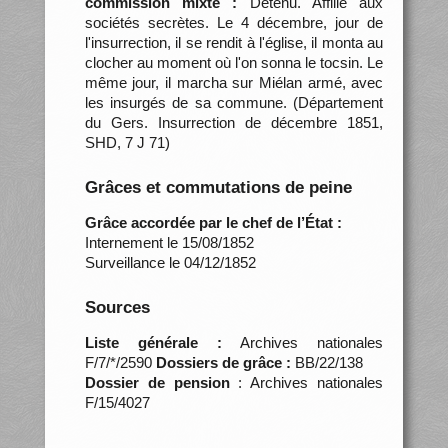
commission mixte :
Détenu. Affilié aux
sociétés secrètes. Le 4 décembre, jour de
l'insurrection, il se rendit à l'église, il monta au
clocher au moment où l'on sonna le tocsin. Le
même jour, il marcha sur Miélan armé, avec
les insurgés de sa commune. (Département
du Gers. Insurrection de décembre 1851,
SHD, 7 J 71)
Grâces et commutations de peine
Grâce accordée par le chef de l’État :
Internement le 15/08/1852
Surveillance le 04/12/1852
Sources
Liste générale :
Archives nationales
F/7/*/2590
Dossiers de grâce :
BB/22/138
Dossier de pension
: Archives nationales
F/15/4027