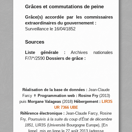
Grâces et commutations de peine
Grâce(s) accordée par les commissaires
extraordinaires du gouvernement :
Surveillance le 16/04/1852
Sources
Liste générale :
Archives nationales
F/7/*/2590
Dossiers de grâce :
Réalisation de la base de données :
Jean-Claude
Farcy ✝
Programmation web :
Rosine Fry
(2013)
puis
Morgane Valageas
(2018)
Hébergement :
LIR3S
UR 7366 UBE
Référence électronique :
Jean-Claude Farcy, Rosine
Fry,
Poursuivis à la suite du coup d’État de décembre
1851
, LIR3S (Université Bourgogne Europe), [En
ligne], mis en ligne le 27 août 2013 (adresse