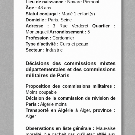
Lieu de naissance :
Novare Piémont
Âge :
48 ans
Statut conjugal :
Marié 1 enfant(s)
Domicile :
Paris, Seine
Adresse :
3 Rue Verderet
Quartier :
Montorgueil
Arrondissement :
5
Profession :
Cordonnier
Type d’activité :
Cuirs et peaux
Secteur :
Industrie
Décisions des commissions mixtes
départementales et des commissions
militaires de Paris
Proposition des commissions militaires :
Moins coupable
Décision de la commission de révision de
Paris :
Algérie moins
Transporté en Algérie
à Alger,
province :
Alger
Observations en liste générale :
Mauvaise
moralité. Ne cachait pas qu'il était affilié aux