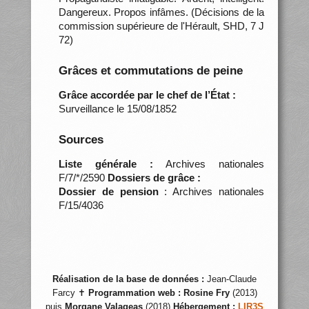
Dangereux. Propos infâmes. (Décisions de la
commission supérieure de l'Hérault, SHD, 7 J
72)
Grâces et commutations de peine
Grâce accordée par le chef de l’État :
Surveillance le 15/08/1852
Sources
Liste générale :
Archives nationales
F/7/*/2590
Dossiers de grâce :
Dossier de pension
: Archives nationales
F/15/4036
Réalisation de la base de données :
Jean-Claude
Farcy ✝
Programmation web :
Rosine Fry
(2013)
puis
Morgane Valageas
(2018)
Hébergement :
LIR3S