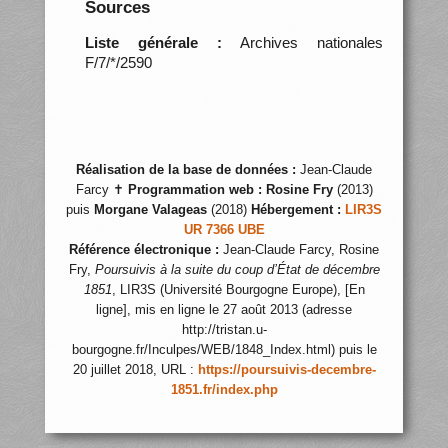
Sources
Liste générale :
Archives nationales
F/7/*/2590
Réalisation de la base de données :
Jean-Claude
Farcy ✝
Programmation web :
Rosine Fry
(2013)
puis
Morgane Valageas
(2018)
Hébergement :
LIR3S
UR 7366 UBE
Référence électronique :
Jean-Claude Farcy, Rosine
Fry,
Poursuivis à la suite du coup d’État de décembre
1851
, LIR3S (Université Bourgogne Europe), [En
ligne], mis en ligne le 27 août 2013 (adresse
http://tristan.u-
bourgogne.fr/Inculpes/WEB/1848_Index.html) puis le
20 juillet 2018, URL :
https://poursuivis-decembre-
1851.fr/index.php