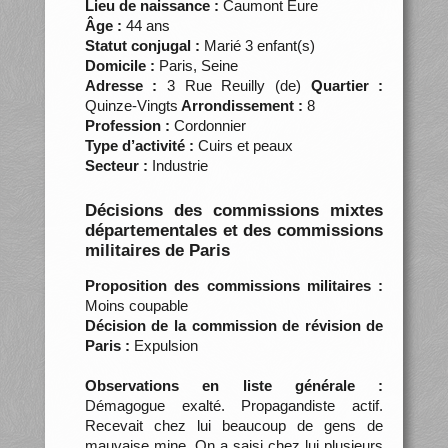
Lieu de naissance :
Caumont Eure
Âge :
44 ans
Statut conjugal :
Marié 3 enfant(s)
Domicile :
Paris, Seine
Adresse :
3 Rue Reuilly (de)
Quartier :
Quinze-Vingts
Arrondissement :
8
Profession :
Cordonnier
Type d’activité :
Cuirs et peaux
Secteur :
Industrie
Décisions des commissions mixtes
départementales et des commissions
militaires de Paris
Proposition des commissions militaires :
Moins coupable
Décision de la commission de révision de
Paris :
Expulsion
Observations en liste générale :
Démagogue exalté. Propagandiste actif.
Recevait chez lui beaucoup de gens de
mauvaise mine. On a saisi chez lui plusieurs