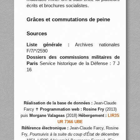
écrits et brochures socialistes.
Grâces et commutations de peine
Sources
Liste générale :
Archives nationales
F/7/*/2590
Dossiers des commissions militaires de
Paris
Service historique de la Défense : 7 J
16
Réalisation de la base de données :
Jean-Claude
Farcy ✝
Programmation web :
Rosine Fry
(2013)
puis
Morgane Valageas
(2018)
Hébergement :
LIR3S
UR 7366 UBE
Référence électronique :
Jean-Claude Farcy, Rosine
Fry,
Poursuivis à la suite du coup d’État de décembre