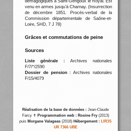
démagogiques à Saint-Gengoux le Royal. Est
venu en armes jusqu'à Charnay. (Insurrection
de décembre 1851. Procès-verbal de la
Commission départementale de Saône-et-
Loire, SHD, 7 J 78)
Grâces et commutations de peine
Sources
Liste générale :
Archives nationales
F/7/*/2590
Dossier de pension
: Archives nationales
F/15/4079
Réalisation de la base de données :
Jean-Claude
Farcy ✝
Programmation web :
Rosine Fry
(2013)
puis
Morgane Valageas
(2018)
Hébergement :
LIR3S
UR 7366 UBE